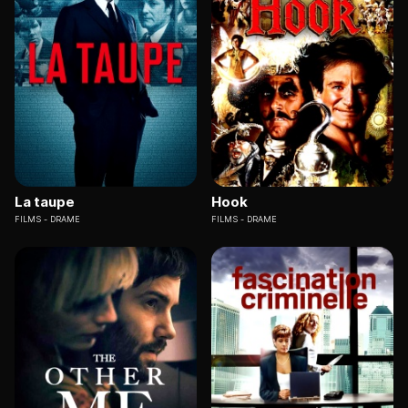
La taupe
Hook
FILMS
DRAME
FILMS
DRAME