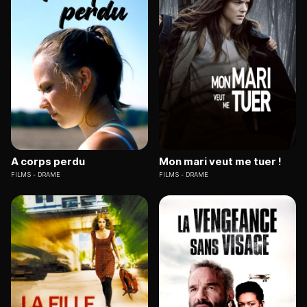
A corps perdu
Mon mari veut me tuer !
FILMS
DRAME
FILMS
DRAME