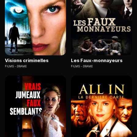
Visions criminelles
Les Faux-monnayeurs
FILMS
DRAME
FILMS
DRAME