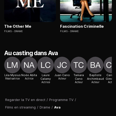
The Other Me
Fascination Criminelle
FILMS
DRAME
FILMS
DRAME
Au casting dans Ava
Léa Mysius
Noée Abita
Laure
Juan Cano
Tamara
Baptiste
Carme
Réalisatrice
Actrice
Calamy
Acteur
Cano
Archimbaud
Gimen
Actrice
Acteur
Acteur
Acteur
Regarder la TV en direct
/
Programme TV
/
Films en streaming
/
Drame
/
Ava