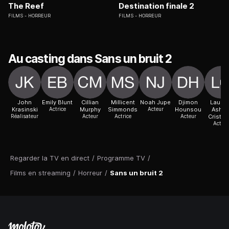
The Reef
Destination finale 2
FILMS
HORREUR
FILMS
HORREUR
Au casting dans Sans un bruit 2
John
Emily Blunt
Cillian
Millicent
Noah Jupe
Djimon
Lauren
Krasinski
Actrice
Murphy
Simmonds
Acteur
Hounsou
Ashle
Réalisateur
Acteur
Actrice
Acteur
Cristia
Acteur
Regarder la TV en direct
/
Programme TV
/
Films en streaming
/
Horreur
/
Sans un bruit 2