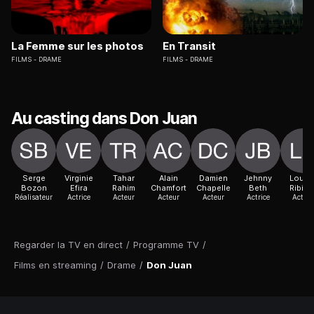
La Femme sur les photos
En Transit
FILMS
DRAME
FILMS
DRAME
Au casting dans Don Juan
Serge
Virginie
Tahar
Alain
Damien
Jehnny
Louis
Bozon
Efira
Rahim
Chamfort
Chapelle
Beth
Ribier
Réalisateur
Actrice
Acteur
Acteur
Acteur
Actrice
Acteur
Regarder la TV en direct
/
Programme TV
/
Films en streaming
/
Drame
/
Don Juan