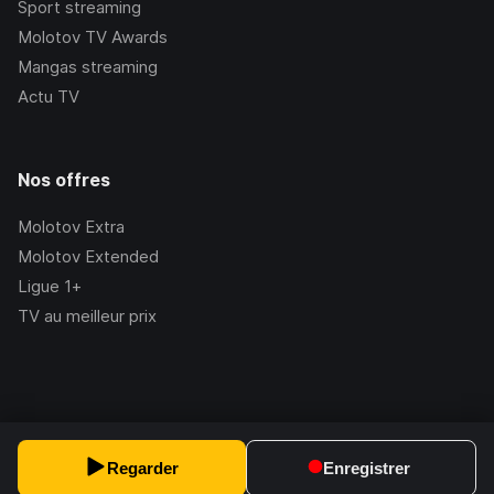
Sport streaming
Molotov TV Awards
Mangas streaming
Actu TV
Nos offres
Molotov Extra
Molotov Extended
Ligue 1+
TV au meilleur prix
©Molotov
2026
, Version:
2.228.1
Regarder
Enregistrer