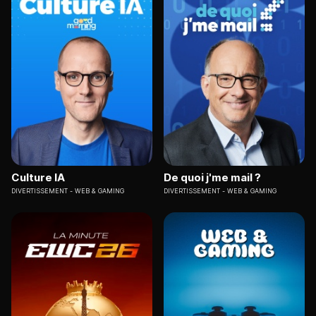
Culture IA
De quoi j'me mail ?
DIVERTISSEMENT
WEB & GAMING
DIVERTISSEMENT
WEB & GAMING