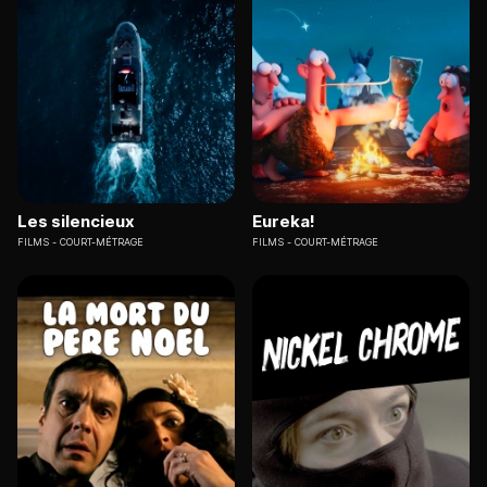
Les silencieux
Eureka!
FILMS
COURT-MÉTRAGE
FILMS
COURT-MÉTRAGE