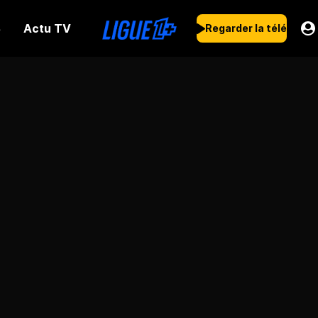
Actu TV
s
Regarder la télé