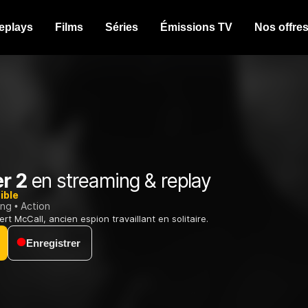
eplays
Films
Séries
Émissions TV
Nos offre
r 2
en streaming & replay
ible
ing
Action
rt McCall, ancien espion travaillant en solitaire.
Enregistrer