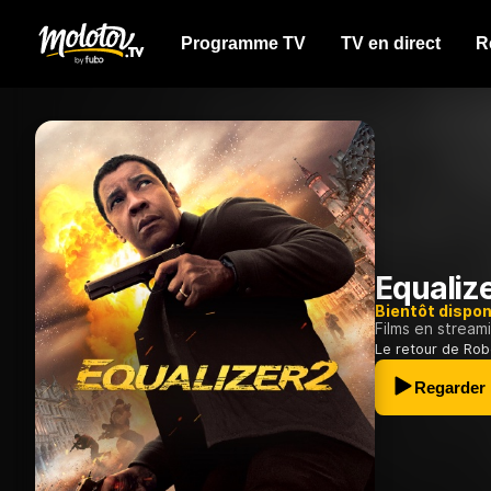
Programme TV
TV en direct
R
Equalize
Bientôt dispon
Films en stream
Le retour de Robe
Regarder