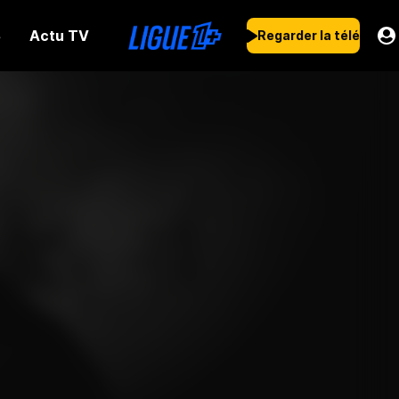
Actu TV
s
Regarder la télé