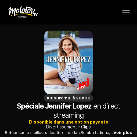
Aujourd'hui à 20h00
Spéciale Jennifer Lopez
en direct
streaming
Disponible dans une option payante
Divertissement
Clips
Retour sur le meilleurs des titres de la «Bomba Latina», avec notamment «If You Had my Love», «Jenny From the Block», «On the Floor», «My Love Don't Cost a Thing».
Voir plus