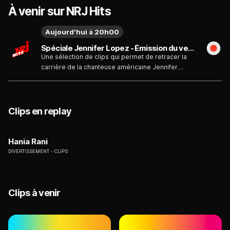
À venir sur NRJ Hits
Aujourd'hui à 20h00
Spéciale Jennifer Lopez - Émission du vendredi 7 août
Une sélection de clips qui permet de retracer la
carrière de la chanteuse américaine Jennifer
Lopez, de ses débuts en 1999 avec "On the 6"
jusqu'à "This Is Me... Now" en 2024.
Clips en replay
Hania Rani
DIVERTISSEMENT
CLIPS
Clips à venir