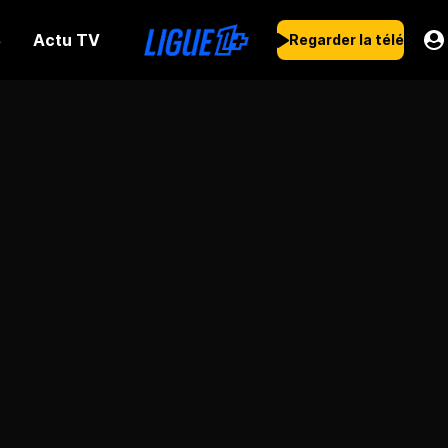
Actu TV
s
Regarder la télé