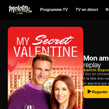
Programme TV
TV en direct
R
Mon amo
replay
Bientôt dispon
Films en stream
A la tête d'un re
et apprend que ce
Regarder