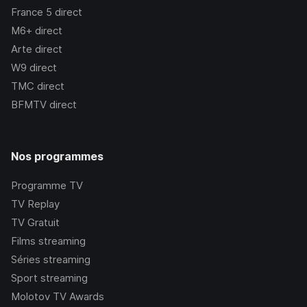
France 5
direct
M6+
direct
Arte
direct
W9
direct
TMC
direct
BFMTV
direct
Nos programmes
Programme TV
TV Replay
TV Gratuit
Films streaming
Séries streaming
Sport streaming
Molotov TV Awards