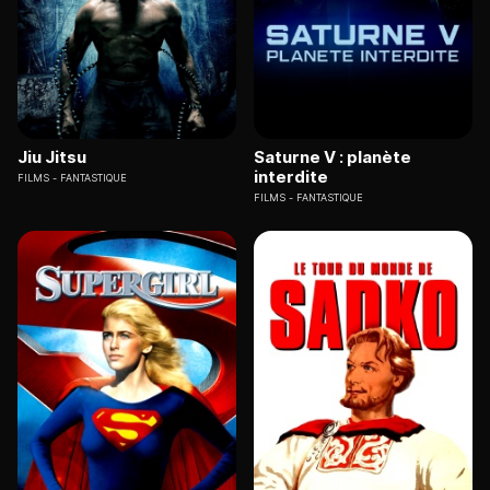
Jiu Jitsu
Saturne V : planète
interdite
FILMS
FANTASTIQUE
FILMS
FANTASTIQUE