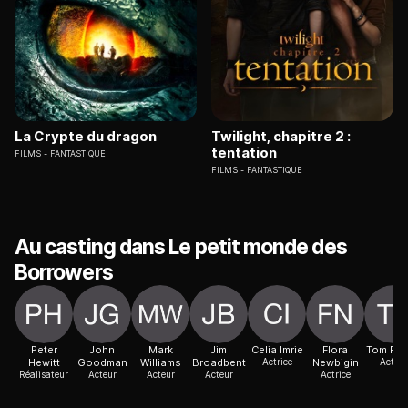
La Crypte du dragon
Twilight, chapitre 2 :
tentation
FILMS
FANTASTIQUE
FILMS
FANTASTIQUE
Au casting dans Le petit monde des
Borrowers
Peter
John
Mark
Jim
Celia Imrie
Flora
Tom Fel
Hewitt
Goodman
Williams
Broadbent
Actrice
Newbigin
Acteur
Réalisateur
Acteur
Acteur
Acteur
Actrice