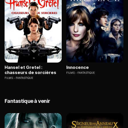
Hansel et Gretel :
Innocence
chasseurs de sorcières
FILMS
FANTASTIQUE
FILMS
FANTASTIQUE
Fantastique à venir