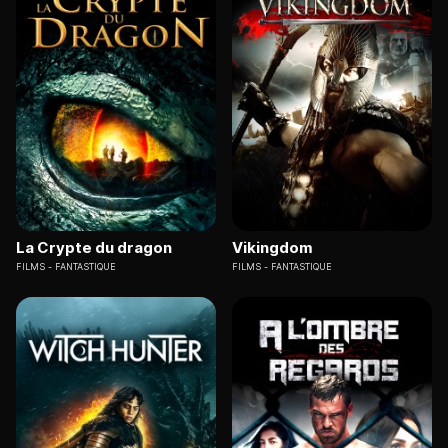
La Crypte du dragon
Vikingdom
FILMS
FANTASTIQUE
FILMS
FANTASTIQUE