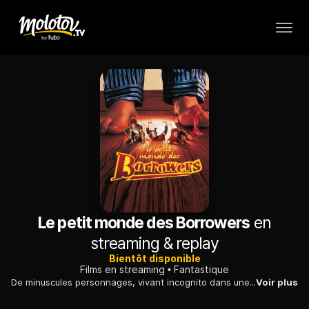
Le petit monde des Borrowers
en
streaming & replay
Bientôt disponible
Films en streaming
Fantastique
De minuscules personnages, vivant incognito dans une maison que veut s'approprier un avocat véreux, s'allient aux locataires pour organiser la résistance.
Voir plus