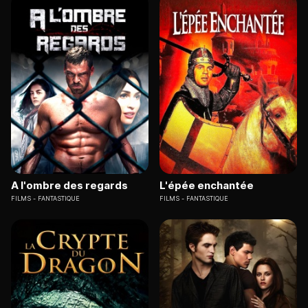
A l'ombre des regards
L'épée enchantée
FILMS
FANTASTIQUE
FILMS
FANTASTIQUE