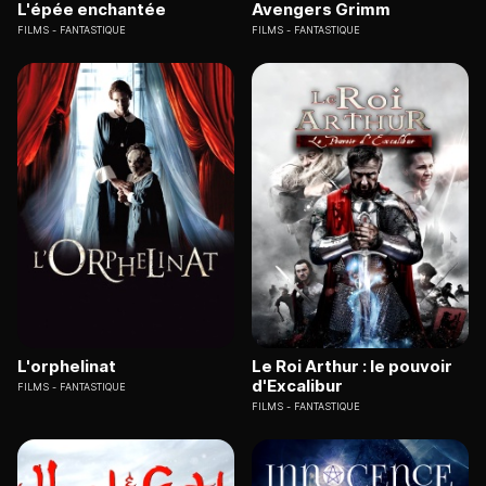
L'épée enchantée
Avengers Grimm
FILMS
FANTASTIQUE
FILMS
FANTASTIQUE
L'orphelinat
Le Roi Arthur : le pouvoir
d'Excalibur
FILMS
FANTASTIQUE
FILMS
FANTASTIQUE