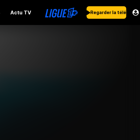
Actu TV
s
Regarder la télé