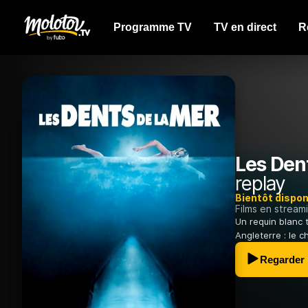
Programme TV
TV en direct
R
Les Dent
replay
Bientôt dispon
Films en stream
Un requin blanc t
Angleterre : le c
Regarder