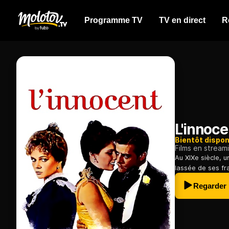
Programme TV
TV en direct
R
L'innoce
Bientôt dispon
Films en stream
Au XIXe siècle, u
lassée de ses fr
Regarder