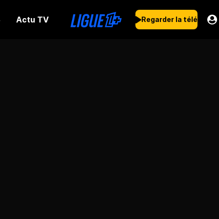
Actu TV
s
Regarder la télé