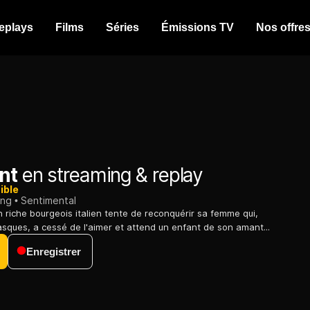
eplays
Films
Séries
Émissions TV
Nos offre
nt
en streaming & replay
ible
ing
Sentimental
n riche bourgeois italien tente de reconquérir sa femme qui,
asques, a cessé de l'aimer et attend un enfant de son amant...
Enregistrer