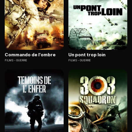
Commando de l'ombre
Un pont trop loin
FILMS
GUERRE
FILMS
GUERRE