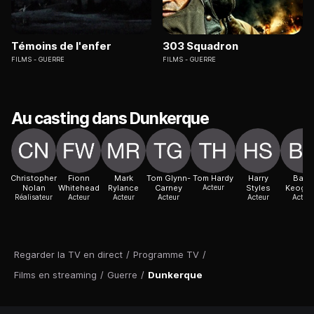
Témoins de l'enfer
303 Squadron
FILMS
GUERRE
FILMS
GUERRE
Au casting dans Dunkerque
Christopher
Fionn
Mark
Tom Glynn-
Tom Hardy
Harry
Barry
Nolan
Whitehead
Rylance
Carney
Acteur
Styles
Keogh
Réalisateur
Acteur
Acteur
Acteur
Acteur
Acteur
Regarder la TV en direct
/
Programme TV
/
Films en streaming
/
Guerre
/
Dunkerque