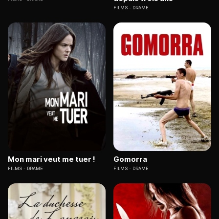
FILMS
DRAME
Mon mari veut me tuer !
Gomorra
FILMS
DRAME
FILMS
DRAME