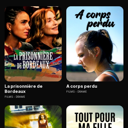
La prisonnière de
A corps perdu
Bordeaux
FILMS
DRAME
FILMS
DRAME