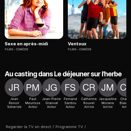
Sexe en après-midi
Ventoux
FILMS
COMÉDIE
FILMS
COMÉDIE
Au casting dans Le déjeuner sur l'herbe
Jean
Paul
Jean-Pierre
Fernand
Catherine
Jacqueline
Charle
Renoir
Meurisse
Granval
Sardou
Rouvel
Morane
Blavet
Scénariste
Acteur
Acteur
Acteur
Actrice
Actrice
Acteur
Regarder la TV en direct
/
Programme TV
/