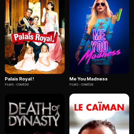
Palais Royal !
Me You Madness
FILMS
COMÉDIE
FILMS
COMÉDIE