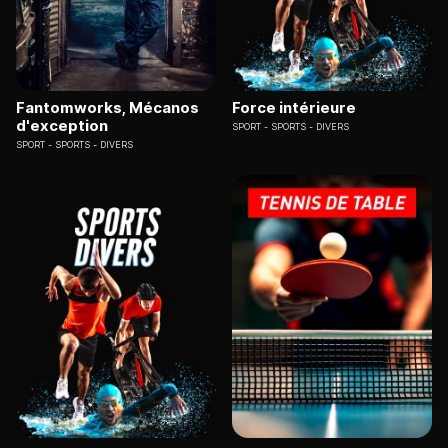
Fantomworks, Mécanos
Force intérieure
d'exception
SPORT
SPORTS - DIVERS
SPORT
SPORTS - DIVERS