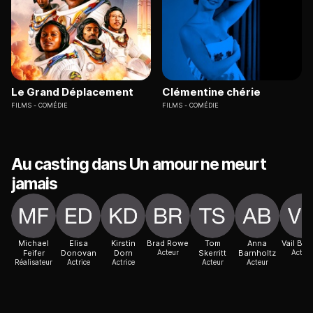
Le Grand Déplacement
Clémentine chérie
FILMS
COMÉDIE
FILMS
COMÉDIE
Au casting dans Un amour ne meurt
jamais
Michael
Elisa
Kirstin
Brad Rowe
Tom
Anna
Vail Bl
Feifer
Donovan
Dorn
Acteur
Skerritt
Barnholtz
Acteur
Réalisateur
Actrice
Actrice
Acteur
Acteur