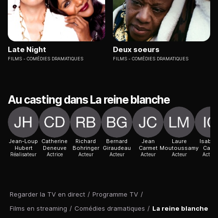
Late Night
Deux soeurs
FILMS
COMÉDIES DRAMATIQUES
FILMS
COMÉDIES DRAMATIQUES
Au casting dans La reine blanche
Jean-Loup
Catherine
Richard
Bernard
Jean
Laure
Isabel
Hubert
Deneuve
Bohringer
Giraudeau
Carmet
Moutoussamy
Carré
Réalisateur
Actrice
Acteur
Acteur
Acteur
Acteur
Actric
Regarder la TV en direct
/
Programme TV
/
Films en streaming
/
Comédies dramatiques
/
La reine blanche