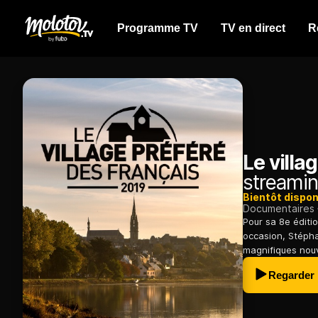
Programme TV
TV en direct
R
Le villa
streamin
Bientôt dispon
Documentaires
Pour sa 8e éditio
occasion, Stépha
magnifiques nouv
Regarder