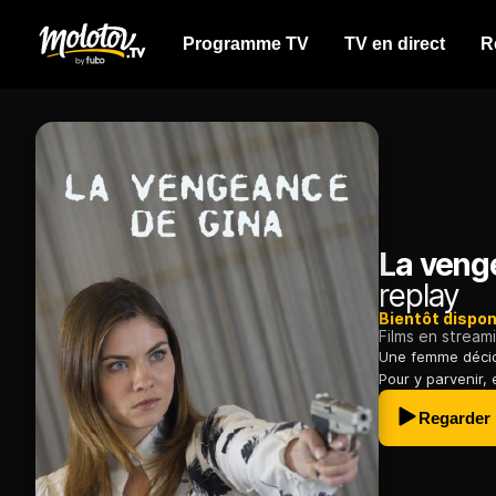
Programme TV
TV en direct
R
La veng
replay
Bientôt dispon
Films en stream
Une femme décide
Pour y parvenir, 
Regarder