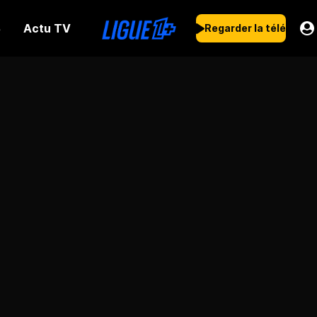
Actu TV
s
Regarder la télé