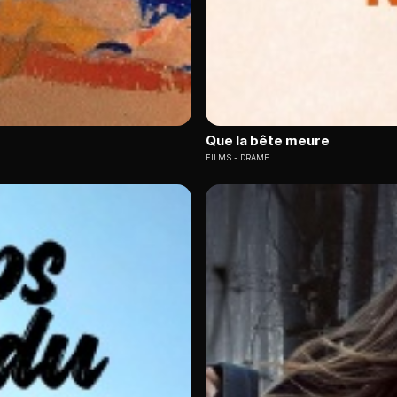
Que la bête meure
FILMS
DRAME