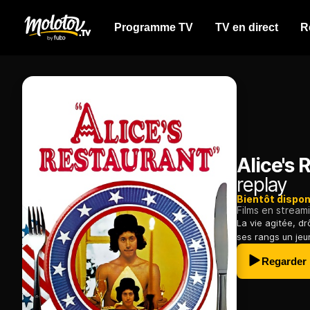
Programme TV
TV en direct
R
Alice's 
replay
Bientôt dispon
Films en stream
La vie agitée, dr
ses rangs un jeu
Regarder