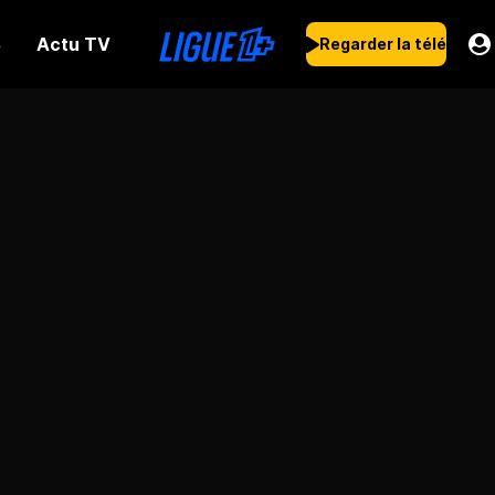
Actu TV
s
Regarder la télé