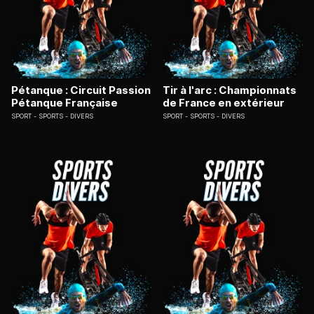
Pétanque : Circuit Passion
Tir à l'arc : Championnats
Pétanque Française
de France en extérieur
SPORT
SPORTS - DIVERS
SPORT
SPORTS - DIVERS