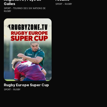
Galles
SPORT
RUGBY
SPORT
TOURNOI DES SIX NATIONS DE
RUGBY
Rugby Europe Super Cup
SPORT
RUGBY