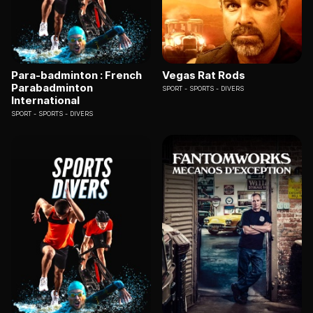
Para-badminton : French
Vegas Rat Rods
Parabadminton
SPORT
SPORTS - DIVERS
International
SPORT
SPORTS - DIVERS