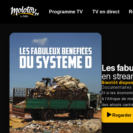
Programme TV
TV en direct
R
Les fab
en strea
Bientôt dispon
Documentaires
Et si les économ
à l’Afrique de m
des atouts caché
Regarder