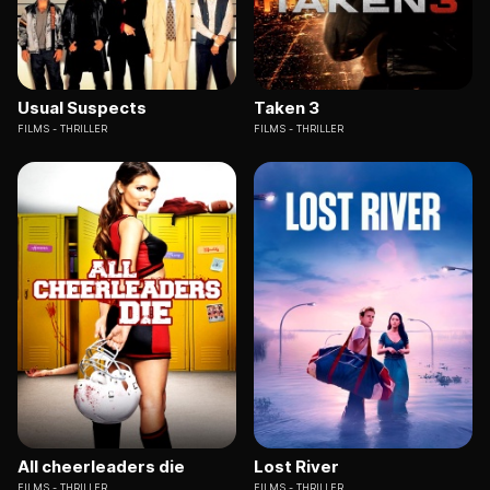
Usual Suspects
Taken 3
FILMS
THRILLER
FILMS
THRILLER
All cheerleaders die
Lost River
FILMS
THRILLER
FILMS
THRILLER