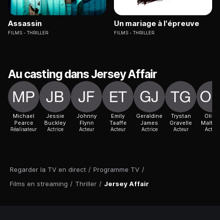
Assassin
Un mariage à l'épreuve
FILMS
THRILLER
FILMS
THRILLER
Au casting dans Jersey Affair
Michael
Jessie
Johnny
Emily
Geraldine
Trystan
Oliver
Pearce
Buckley
Flynn
Taaffe
James
Gravelle
Maltm
Réalisateur
Actrice
Acteur
Acteur
Actrice
Acteur
Acteur
Regarder la TV en direct
/
Programme TV
/
Films en streaming
/
Thriller
/
Jersey Affair