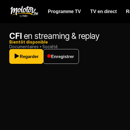
Programme TV
TV en direct
R
CFI
en streaming & replay
Bientôt disponible
Documentaires
Société
Regarder
Enregistrer