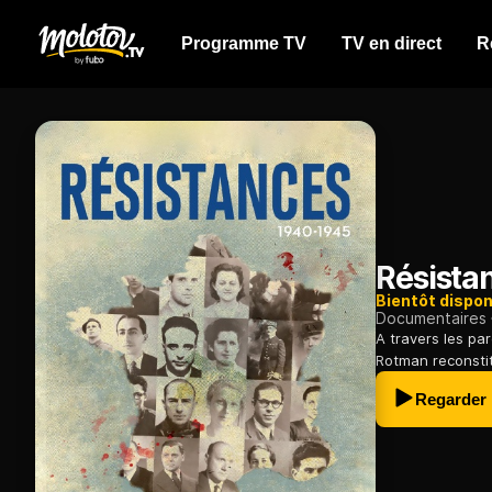
Programme TV
TV en direct
R
Résista
Bientôt dispon
Documentaires
A travers les pa
Rotman reconstit
Regarder