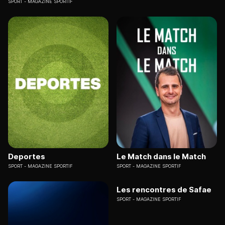
SPORT
MAGAZINE SPORTIF
Deportes
Le Match dans le Match
SPORT
MAGAZINE SPORTIF
SPORT
MAGAZINE SPORTIF
Les rencontres de Safae
SPORT
MAGAZINE SPORTIF