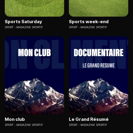
Sports Saturday
Sports week-end
SPORT
MAGAZINE SPORTIF
SPORT
MAGAZINE SPORTIF
Mon club
Le Grand Résumé
SPORT
MAGAZINE SPORTIF
SPORT
MAGAZINE SPORTIF