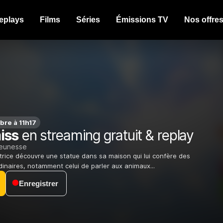
eplays
Films
Séries
Émissions TV
Nos offre
bre à 11h17
iss
en streaming gratuit & replay
jeunesse
utrice découvre une statue dans sa maison qui lui confère des
dinaires, notamment celui de parler aux animaux...
Enregistrer