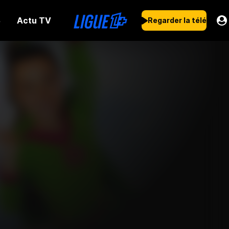
Actu TV
s
Regarder la télé