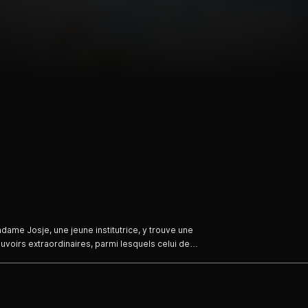
ame Josje, une jeune institutrice, y trouve une
uvoirs extraordinaires, parmi lesquels celui de
ves découvrent son secret et lui apportent leur