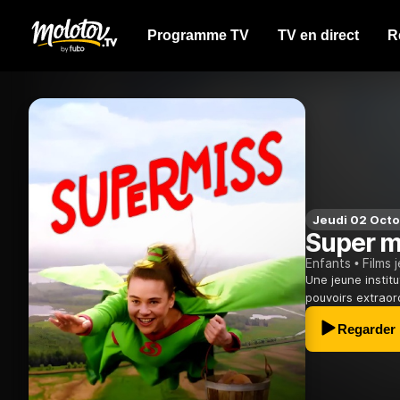
Programme TV
TV en direct
R
Jeudi 02 Octo
Super m
Enfants
Films 
Une jeune instit
pouvoirs extraor
Regarder