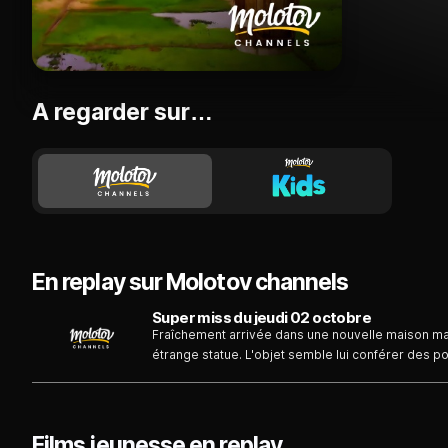
A regarder sur…
En replay sur Molotov channels
Super miss du jeudi 02 octobre
Fraîchement arrivée dans une nouvelle maison mad
étrange statue. L'objet semble lui conférer des po
parler aux animaux. A l'école, certains de ses élè
aide...
Films jeunesse en replay