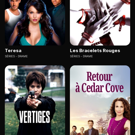
Teresa
Les Bracelets Rouges
SÉRIES
DRAME
SÉRIES
DRAME