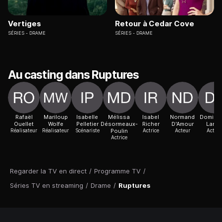
Vertiges
Retour à Cedar Cove
SÉRIES
DRAME
SÉRIES
DRAME
Au casting dans Ruptures
Rafaël
Mariloup
Isabelle
Mélissa
Isabel
Normand
Domini
Ouellet
Wolfe
Pelletier
Désormeaux-
Richer
D'Amour
Lanie
Réalisateur
Réalisateur
Scénariste
Poulin
Actrice
Acteur
Acteur
Actrice
Regarder la TV en direct
/
Programme TV
/
Séries TV en streaming
/
Drame
/
Ruptures