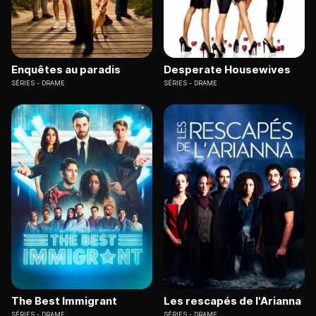
Enquêtes au paradis
Desperate Housewives
SÉRIES
DRAME
SÉRIES
DRAME
The Best Immigrant
Les rescapés de l'Arianna
SÉRIES
DRAME
SÉRIES
DRAME