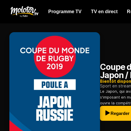
Programme TV
TV en direct
R
Coupe d
Japon /
Bientôt dispon
Sport en strea
Le Japon, qui av
s'imposant en ma
ouvre la compétit
Regarder