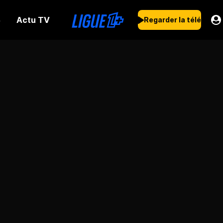
Actu TV
s
Regarder la télé