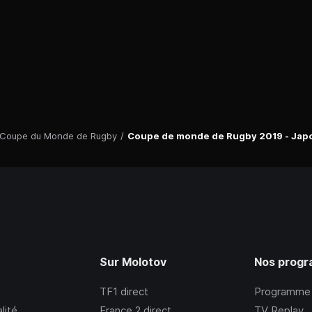
Coupe du Monde de Rugby
/
Coupe de monde de Rugby 2019 - Japo
Sur Molotov
Nos prog
TF1
direct
Programme
lité
France 2
direct
TV Replay