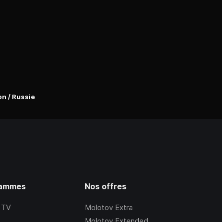
n / Russie
rammes
Nos offres
 TV
Molotov Extra
Molotov Extended