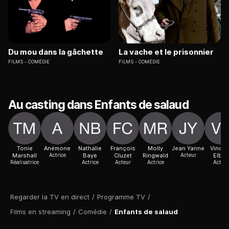
Du mou dans la gâchette
La vache et le prisonnier
FILMS
COMÉDIE
FILMS
COMÉDIE
Au casting dans Enfants de salaud
Tonie
Anémone
Nathalie
François
Molly
Jean Yanne
Vincen
Marshall
Actrice
Baye
Cluzet
Ringwald
Acteur
Elbaz
Réalisatrice
Actrice
Acteur
Actrice
Acteur
Regarder la TV en direct
/
Programme TV
/
Films en streaming
/
Comédie
/
Enfants de salaud