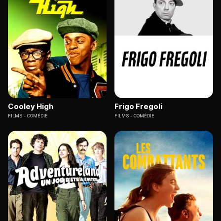
Cooley High
Frigo Fregoli
FILMS
COMÉDIE
FILMS
COMÉDIE