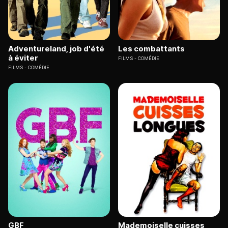
Adventureland, job d'été
Les combattants
à éviter
FILMS
COMÉDIE
FILMS
COMÉDIE
GBF
Mademoiselle cuisses