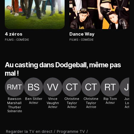
4 zéros
Dance Way
FILMS
COMÉDIE
FILMS
COMÉDIE
Au casting dans Dodgeball, même pas
mal !
Rawson
Ben Stiller
Vince
Christine
Christine
Rip Torn
Justi
Marshall
Acteur
Vaughn
Taylor
Taylor
Acteur
Long
Thurber
Acteur
Acteur
Actrice
Acteur
Scénariste
Regarder la TV en direct
/
Programme TV
/