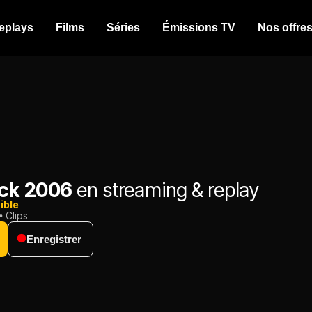
eplays
Films
Séries
Émissions TV
Nos offre
ck 2006
en streaming & replay
ible
Clips
Enregistrer