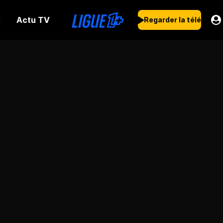
Actu TV
s
Regarder la télé