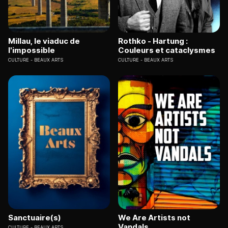
Millau, le viaduc de
Rothko - Hartung :
l'impossible
Couleurs et cataclysmes
CULTURE
BEAUX ARTS
CULTURE
BEAUX ARTS
Sanctuaire(s)
We Are Artists not
Vandals
CULTURE
BEAUX ARTS