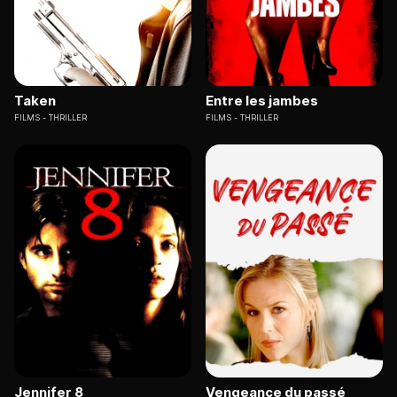
Taken
Entre les jambes
FILMS
THRILLER
FILMS
THRILLER
Jennifer 8
Vengeance du passé