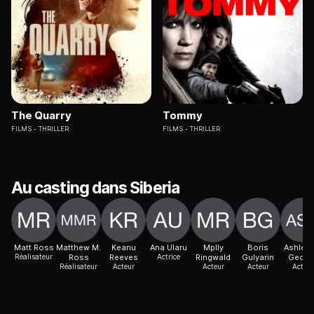
The Quarry
Tommy
FILMS
THRILLER
FILMS
THRILLER
Au casting dans Siberia
Matt Ross
Matthew M.
Keanu
Ana Ularu
Mplly
Boris
Ashley 
Réalisateur
Ross
Reeves
Actrice
Ringwald
Gulyarin
Georg
Réalisateur
Acteur
Acteur
Acteur
Acteur