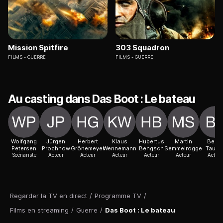
Mission Spitfire
303 Squadron
FILMS
GUERRE
FILMS
GUERRE
Au casting dans Das Boot : Le bateau
Wolfgang
Jürgen
Herbert
Klaus
Hubertus
Martin
Bern
Petersen
Prochnow
Grönemeyer
Wennemann
Bengsch
Semmelrogge
Taube
Scénariste
Acteur
Acteur
Acteur
Acteur
Acteur
Acteur
Regarder la TV en direct
/
Programme TV
/
Films en streaming
/
Guerre
/
Das Boot : Le bateau