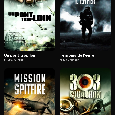
Un pont trop loin
Témoins de l'enfer
FILMS
GUERRE
FILMS
GUERRE