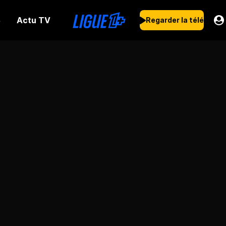
Actu TV
s
Regarder la télé