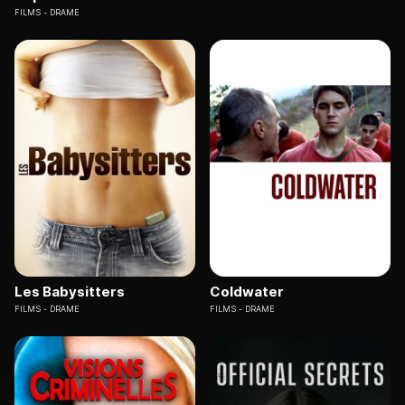
FILMS
DRAME
Les Babysitters
Coldwater
FILMS
DRAME
FILMS
DRAME