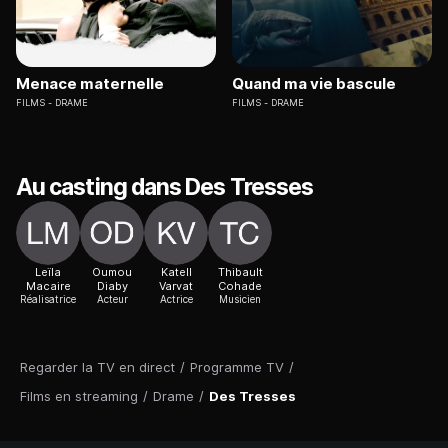
Menace maternelle
Quand ma vie bascule
FILMS
DRAME
FILMS
DRAME
Au casting dans Des Tresses
Leïla
Oumou
Katell
Thibault
Macaire
Diaby
Varvat
Cohade
Réalisatrice
Acteur
Actrice
Musicien
Regarder la TV en direct
/
Programme TV
/
Films en streaming
/
Drame
/
Des Tresses