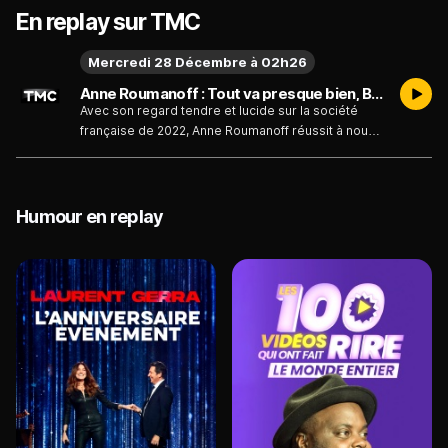
En replay sur TMC
Mercredi 28 Décembre à 02h26
Anne Roumanoff : Tout va presque bien, Bobino 2022 - Bobino 2022 - Émission du mercredi 28 décembre 2022
Avec son regard tendre et lucide sur la société
française de 2022, Anne Roumanoff réussit à nous
faire rire de cette période compliquée.Le résultat
des présidentielles, les femmes divorcées, le
politiquement correct, le télétravail, les rencontres
amoureuses, une influenceuse obsédée par ses
Humour en replay
likes, les cookies des ordinateurs qui nous
espionnent mais aussi une voyante qui vous incite
à être plus attentif dans votre couple… Tout ne va
pas très bien mais avec après cette soirée avec
Anne Roumanoff, on se sent vraiment mieux !