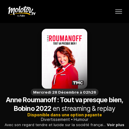
Mercredi 28 Décembre à 02h26
Anne Roumanoff : Tout va presque bien,
Bobino 2022
en streaming & replay
Disponible dans une option payante
Divertissement
Humour
Avec son regard tendre et lucide sur la société française de 2022, Anne Roumanoff réussit à faire rire de cette période compliquée. Toutes sortes de sujets sont abordés : le résultat des présidentielles, Emmanuel Macron, les réseaux sociaux, les femmes divorcées, le politiquement correct, le télétravail, les rencontres amoureuses, une influenceuse obsédée par ses likes, les cookies des ordinateurs qui espionnent les utilisateurs ou encore les recommandations d'une voyante.
Voir plus