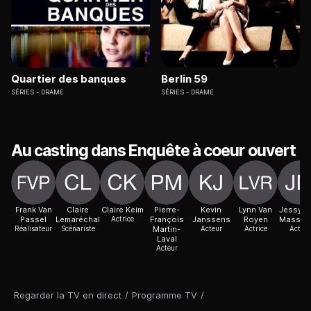
Quartier des banques
Berlin 59
SÉRIES
DRAME
SÉRIES
DRAME
Au casting dans Enquête à coeur ouvert
Frank Van
Claire
Claire Keim
Pierre-
Kevin
Lynn Van
Jessyrie
Passel
Lemaréchal
Actrice
François
Janssens
Royen
Massen
Réalisateur
Scénariste
Martin-
Acteur
Actrice
Acteur
Laval
Acteur
Regarder la TV en direct
/
Programme TV
/