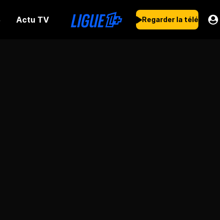
Actu TV
s
Regarder la télé