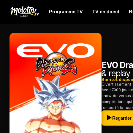
Programme TV
TV en direct
R
EVO Dra
& replay
Bientôt dispon
Divertissement
Avec 7000 joueur
show de versus f
compétitions qui 
remporté le tourn
Regarder