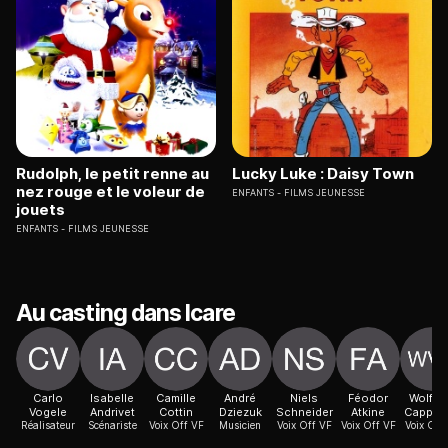
Rudolph, le petit renne au
Lucky Luke : Daisy Town
nez rouge et le voleur de
ENFANTS
FILMS JEUNESSE
jouets
ENFANTS
FILMS JEUNESSE
Au casting dans Icare
Carlo
Isabelle
Camille
André
Niels
Féodor
Wolf V
Vogele
Andrivet
Cottin
Dziezuk
Schneider
Atkine
Cappell
Réalisateur
Scénariste
Voix Off VF
Musicien
Voix Off VF
Voix Off VF
Voix Off