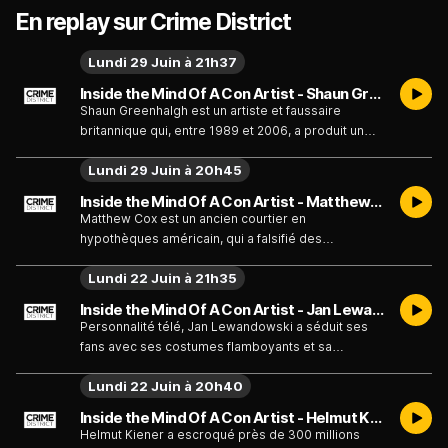
En replay sur Crime District
Lundi 29 Juin à 21h37
Inside the Mind Of A Con Artist - Shaun Greenhalgh - Émission du lundi 29 juin
Shaun Greenhalgh est un artiste et faussaire
britannique qui, entre 1989 et 2006, a produit un
grand nombre de faux dans des styles variés,
Lundi 29 Juin à 20h45
allant de l'Égypte antique aux objets d'art chinois,
en passant par des reliques médiévales et des
Inside the Mind Of A Con Artist - Matthew Cox - Émission du lundi 29 juin
peintures à l'huile du XIXe siècle. Parmi les experts
Matthew Cox est un ancien courtier en
et les institutions qui ont été dupés figurent la Tate
hypothèques américain, qui a falsifié des
Modern, le British Museum et Sotheby's.
documents pour faire croire qu'il était propriétaire
Lundi 22 Juin à 21h35
de biens immobiliers et obtenir frauduleusement
plusieurs hypothèques sur ces biens, pour un
Inside the Mind Of A Con Artist - Jan Lewan - Émission du lundi 22 juin
montant cinq à six fois supérieur à leur valeur
Personnalité télé, Jan Lewandowski a séduit ses
réelle. Après avoir été dénoncé, il s'est enfui de
fans avec ses costumes flamboyants et sa
Floride et a poursuivi sa série de crimes à travers
personnalité farfelue. Lewan possédait et exploitait
le pays.
Lundi 22 Juin à 20h40
une boutique de marchandise à son effigie, qu’il
finançait en vendant des actions de son entreprise
Inside the Mind Of A Con Artist - Helmut Kiener - Émission du lundi 22 juin
de divertissement. L'escroc promettait des
Helmut Kiener a escroqué près de 300 millions
rendements allant de 12% à 20% à ses