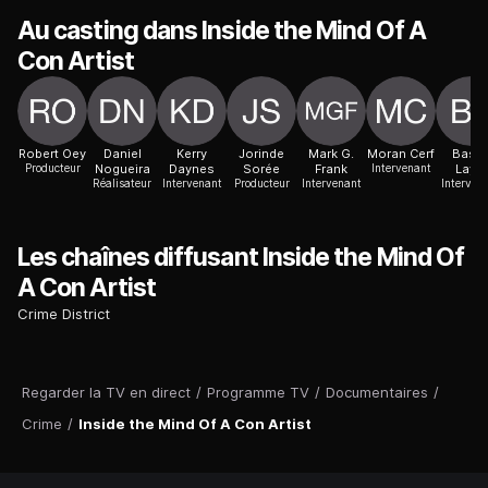
Au casting dans Inside the Mind Of A
Con Artist
Robert Oey
Daniel
Kerry
Jorinde
Mark G.
Moran Cerf
Basa
Producteur
Nogueira
Daynes
Sorée
Frank
Intervenant
Layic
Réalisateur
Intervenant
Producteur
Intervenant
Interven
Les chaînes diffusant Inside the Mind Of
A Con Artist
Crime District
Regarder la TV en direct
/
Programme TV
/
Documentaires
/
Crime
/
Inside the Mind Of A Con Artist