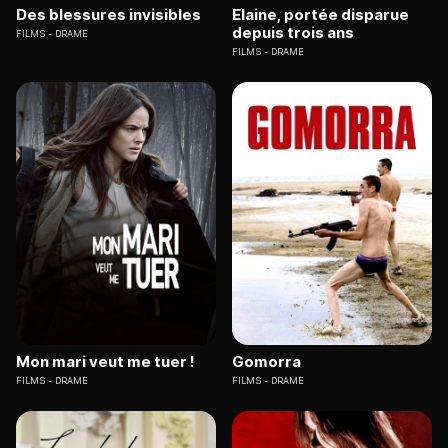
Des blessures invisibles
Elaine, portée disparue
depuis trois ans
FILMS
DRAME
FILMS
DRAME
Mon mari veut me tuer !
Gomorra
FILMS
DRAME
FILMS
DRAME