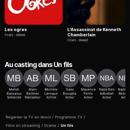
Les ogres
L'Assassinat de Kenneth
Chamberlain
FILMS
DRAME
FILMS
DRAME
Au casting dans Un fils
Mehdi
Alain
Michèle
Sami
Maxence
Najla Ben
Najla B
Barsaoui
Berliner
Laroque
Bouajila
Perrin
Adballah
Abdall
Scénariste
Réalisateur
Actrice
Acteur
Acteur
Acteur
Acteur
Regarder la TV en direct
/
Programme TV
/
Films en streaming
/
Drame
/
Un fils