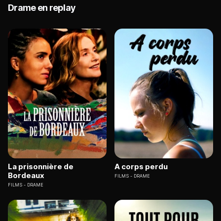
Drame en replay
La prisonnière de
A corps perdu
Bordeaux
FILMS
DRAME
FILMS
DRAME