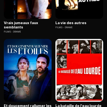
Vrais jumeaux faux
La vie des autres
semblants
FILMS
DRAME
FILMS
DRAME
Et doucement rallumer les
La bataille de l'eau lourde