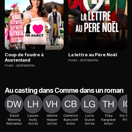
Coup de foudre à
La lettre au Père Noël
Austenland
FILMS
SENTIMENTAL
FILMS
SENTIMENTAL
Au casting dans Comme dans un roman
David
Lauren
Valerie
Cameron
Lucie
Toby
Iris Qui
Winning
Holly
Harper
Bancroft
Guest
Hargrave
Actric
Réalisateur
Actrice
Actrice
Acteur
Actrice
Acteur