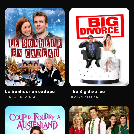
Le bonheur en cadeau
The Big divorce
FILMS
SENTIMENTAL
FILMS
SENTIMENTAL