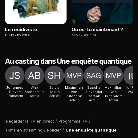
Le récidiviste
Où es-tu maintenant ?
FILMS
POLICIER
FILMS
POLICIER
Au casting dans Une enquête quantique
Johannes
Alex
Sylvia
Maximilian
Sascha
Maximilian
Idil Ün
Sievert
Brendemühl
Hoeks
Von
Alexander
Von
Actric
Réalisateur
Acteur
Actrice
Pufendorf
Gersak
Pufendorf
Acteur
Acteur
Acteur
Regarder la TV en direct
/
Programme TV
/
Films en streaming
/
Policier
/
Une enquête quantique