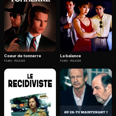
Coeur de tonnerre
La balance
FILMS
POLICIER
FILMS
POLICIER