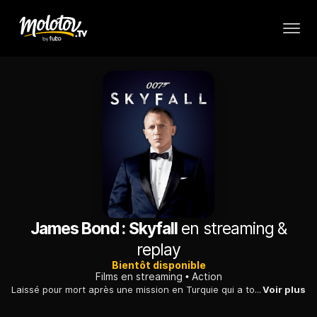
James Bond : Skyfall
en streaming &
replay
Bientôt disponible
Films en streaming
Action
Laissé pour mort après une mission en Turquie qui a tourné au désastre, l'agent britannique James Bond réapparaît à Londres lorsqu'il apprend qu'un attentat a été commis contre le M16. Cet événement ébranle considérablement l'autorité de la directrice M.
Voir plus