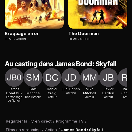
Braquage en or
The Doorman
FILMS
ACTION
FILMS
ACTION
Au casting dans James Bond : Skyfall
James
Sam
Daniel
Judi Dench
Mike
Javier
Ralph
Bond 007
Mendes
Craig
Actrice
Mitchell
Bardem
Fienne
Personnage
Réalisateur
Acteur
Acteur
Acteur
Acteur
de fiction
Regarder la TV en direct
/
Programme TV
/
Films en streaming
/
Action
/
James Bond : Skyfall