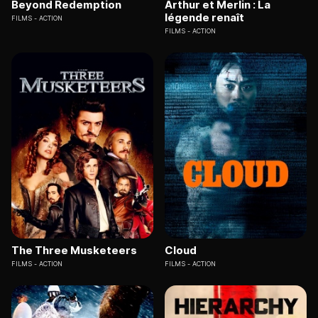
Beyond Redemption
Arthur et Merlin : La
légende renaît
FILMS
ACTION
FILMS
ACTION
The Three Musketeers
Cloud
FILMS
ACTION
FILMS
ACTION