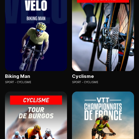
Biking Man
Cyclisme
SPORT
CYCLISME
SPORT
CYCLISME